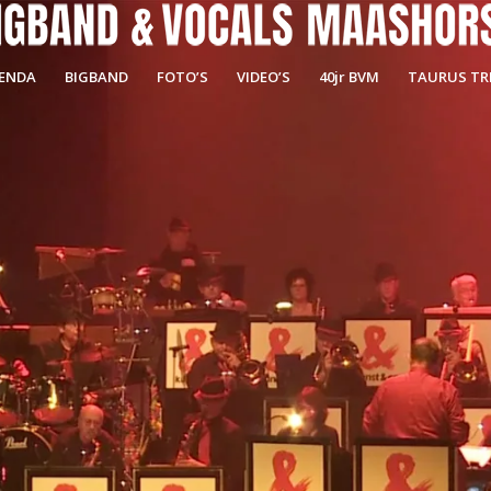
ENDA
BIGBAND
FOTO’S
VIDEO’S
40jr BVM
TAURUS TRI