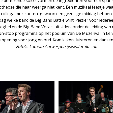
n spetterende solo’s vormen de ingrediënten voor een spann
otheose die haar weerga niet kent. Een muzikaal feestje waar
e collega muzikanten, gewoon een gezellige middag hebben.
dag welke band de Big Band Battle wint! Plezier voor iedere
Veghel en de Big Band Vocals uit Uden, onder de leiding va
non-stop programma op het podium Van De Muzenval in Eersel.
pening voor jong en oud. Kom kijken, luisteren en dansen i
Foto’s: Luc van Antwerpen (www.fotoluc.nl)