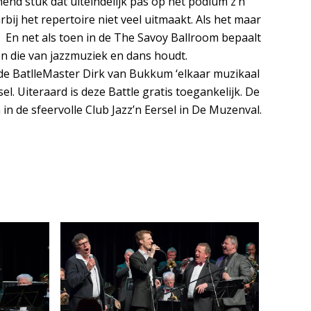
end stuk dat uiteindelijk pas op het podium z’n
bij het repertoire niet veel uitmaakt. Als het maar
 En net als toen in de The Savoy Ballroom bepaalt
en die van jazzmuziek en dans houdt.
n de BatlleMaster Dirk van Bukkum ‘elkaar muzikaal
 Uiteraard is deze Battle gratis toegankelijk. De
n de sfeervolle Club Jazz’n Eersel in De Muzenval.