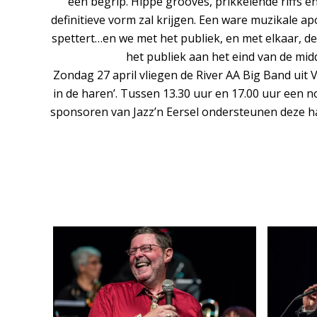
een begrip. Hippe grooves, prikkelende riffs e
definitieve vorm zal krijgen. Een ware muzikale ap
spettert…en we met het publiek, en met elkaar, d
het publiek aan het eind van de mid
Zondag 27 april vliegen de River AA Big Band uit 
in de haren’. Tussen 13.30 uur en 17.00 uur een 
sponsoren van Jazz’n Eersel ondersteunen deze hap